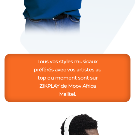
Tous vos styles musicaux
préférés avec vos artistes au
top du moment sont sur
ZIKPLAY de Moov Africa
Malitel.