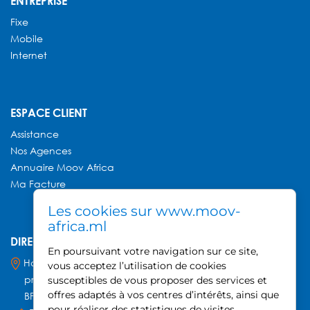
ENTREPRISE
Fixe
Mobile
Internet
ESPACE CLIENT
Assistance
Nos Agences
Annuaire
Moov Africa
Ma Facture
Les cookies sur www.moov-
africa.ml
DIRECTION GÉNÉRALE MOOV AFRICA
En poursuivant votre navigation sur ce site,
Hamdallaye ACI 2000,
vous acceptez l’utilisation de cookies
près du Palais des Sports
susceptibles de vous proposer des services et
offres adaptés à vos centres d’intérêts, ainsi que
BP 740, Bamako - Mali
pour réaliser des statistiques de visites.