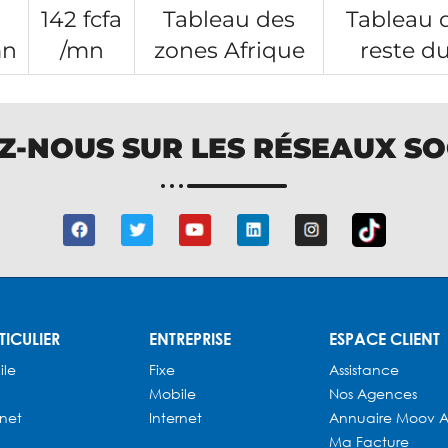
142 fcfa
Tableau des
Tableau 
mn
/mn
zones Afrique
reste d
Z-NOUS SUR LES RÉSEAUX S
TICULIER
ENTREPRISE
ESPACE CLIENT
ile
Fixe
Assistance
Mobile
Nos Agences
rnet
Internet
Annuaire
Moov A
Ma Facture