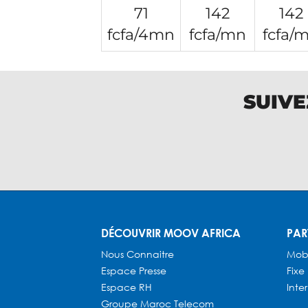
71
142
142
fcfa/4mn
fcfa/mn
fcfa/
SUIVE
DÉCOUVRIR MOOV AFRICA
PAR
Nous Connaitre
Mob
Espace Presse
Fixe
Espace RH
Inte
Groupe Maroc Telecom