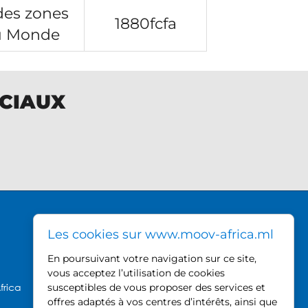
des zones
1880fcfa
u Monde
OCIAUX
DIRECTION GÉNÉRALE MOOV
Les cookies sur www.moov-africa.ml
AFRICA
En poursuivant votre navigation sur ce site,
Hamdallaye ACI 2000,
vous acceptez l’utilisation de cookies
près du Palais des Sports
frica
susceptibles de vous proposer des services et
offres adaptés à vos centres d’intérêts, ainsi que
BP 740, Bamako - Mali