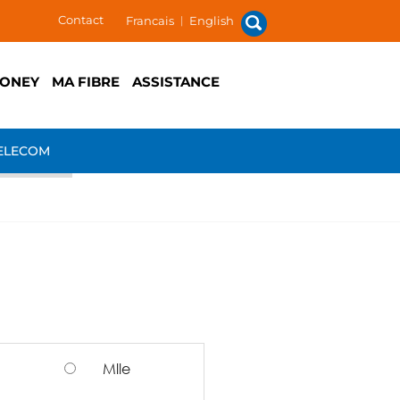
Contact
Francais
|
English
ONEY
MA FIBRE
ASSISTANCE
ELECOM
Mlle