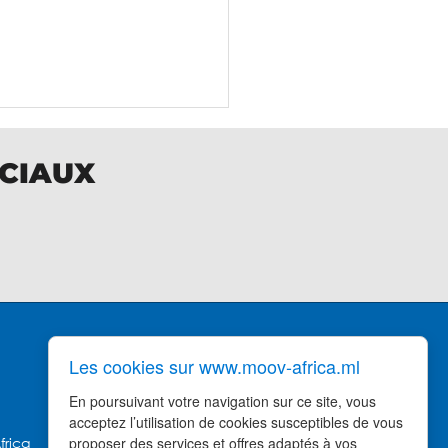
OCIAUX
Les cookies sur www.moov-africa.ml
DIRECTION GÉNÉRALE MOOV
AFRICA
En poursuivant votre navigation sur ce site, vous
Hamdallaye ACI 2000,
acceptez l’utilisation de cookies susceptibles de vous
près du Palais des Sports
proposer des services et offres adaptés à vos
frica