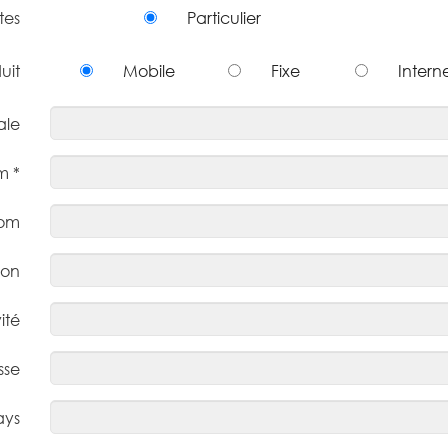
tes
Particulier
uit
Mobile
Fixe
Intern
ale
m *
nom
ion
ité
sse
ays