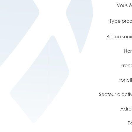
Vous ê
Type prod
Raison soci
No
Pré
Fonct
Secteur d'activ
Adre
P