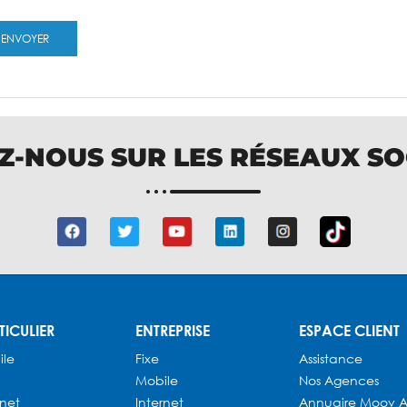
Z-NOUS SUR LES RÉSEAUX S
TICULIER
ENTREPRISE
ESPACE CLIENT
ile
Fixe
Assistance
Mobile
Nos Agences
rnet
Internet
Annuaire
Moov A