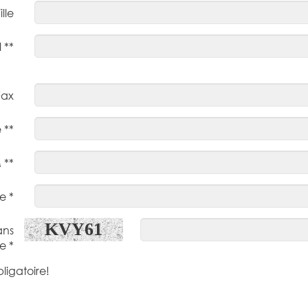
ille
 **
Fax
 **
 **
e *
KVY61
ans
e *
ligatoire!