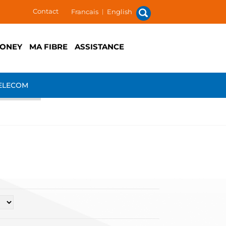
Contact
Francais
|
English
ONEY
MA FIBRE
ASSISTANCE
ELECOM