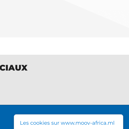
OCIAUX
DIRECTION GÉNÉRALE MOOV
Les cookies sur www.moov-africa.ml
AFRICA