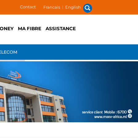
Contact
Francais
|
English
ONEY
MA FIBRE
ASSISTANCE
ELECOM