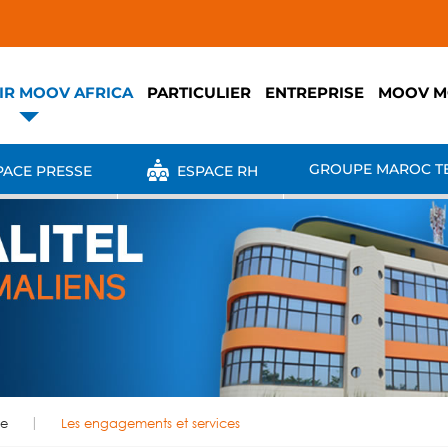
IR MOOV AFRICA
PARTICULIER
ENTREPRISE
MOOV M
GROUPE MAROC T
ACE PRESSE
ESPACE RH
re
Les engagements et services