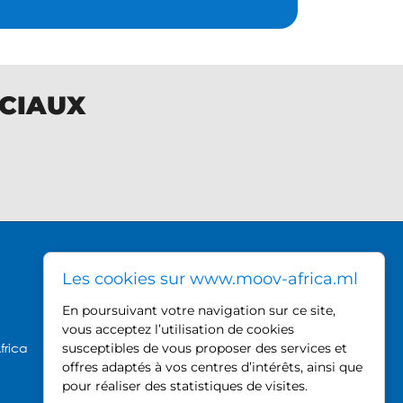
OCIAUX
DIRECTION GÉNÉRALE MOOV
Les cookies sur www.moov-africa.ml
AFRICA
En poursuivant votre navigation sur ce site,
Hamdallaye ACI 2000,
vous acceptez l’utilisation de cookies
près du Palais des Sports
frica
susceptibles de vous proposer des services et
offres adaptés à vos centres d’intérêts, ainsi que
BP 740, Bamako - Mali
pour réaliser des statistiques de visites.
Tel : +223 20 21 52 80