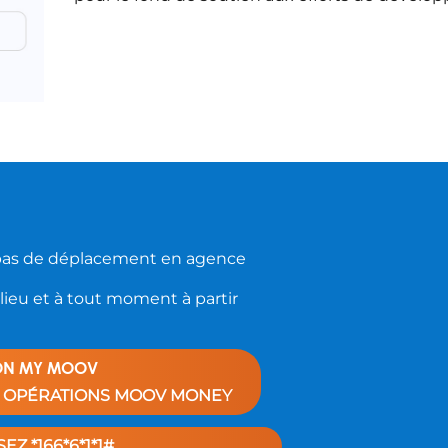
t pas de déplacement en agence
lieu et à tout moment à partir
ION MY MOOV
S OPÉRATIONS MOOV MONEY
Z *166*6*1*1#