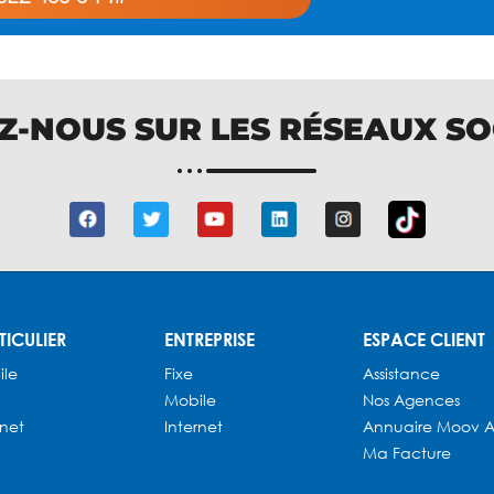
Z-NOUS SUR LES RÉSEAUX S
TICULIER
ENTREPRISE
ESPACE CLIENT
ile
Fixe
Assistance
Mobile
Nos Agences
rnet
Internet
Annuaire
Moov A
Ma Facture