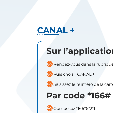
CANAL +
Sur l’applicat
Rendez-vous dans la rubriq
Puis choisir CANAL +
Saisissez le numéro de la ca
Par code *166#
Composez *166*6*2*1#