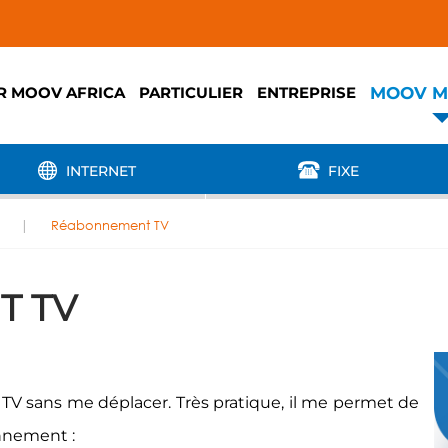
MOOV M
R MOOV AFRICA
PARTICULIER
ENTREPRISE
INTERNET
FIXE
Réabonnement TV
T TV
V sans me déplacer. Très pratique, il me permet de
nnement :