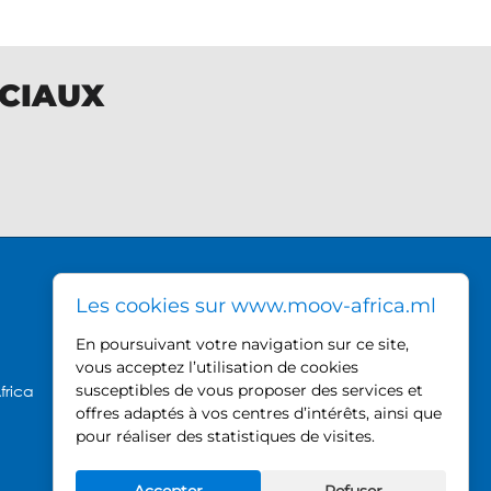
OCIAUX
DIRECTION GÉNÉRALE MOOV
Les cookies sur www.moov-africa.ml
AFRICA
En poursuivant votre navigation sur ce site,
Hamdallaye ACI 2000,
vous acceptez l’utilisation de cookies
près du Palais des Sports
frica
susceptibles de vous proposer des services et
offres adaptés à vos centres d’intérêts, ainsi que
BP 740, Bamako - Mali
pour réaliser des statistiques de visites.
Tel : +223 20 21 52 80
Fax : +223 20 21 30 22