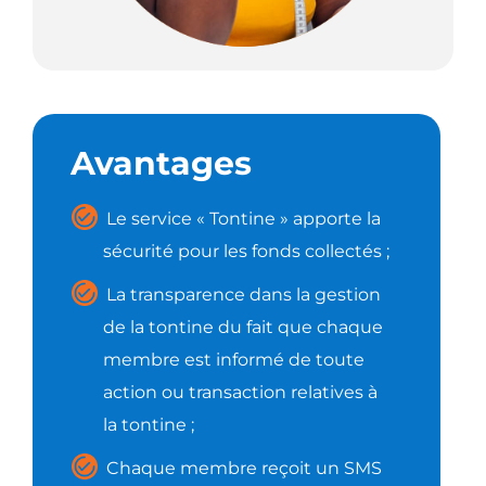
Avantages
Le service « Tontine » apporte la
sécurité pour les fonds collectés ;
La transparence dans la gestion
de la tontine du fait que chaque
membre est informé de toute
action ou transaction relatives à
la tontine ;
Chaque membre reçoit un SMS