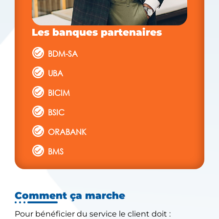
Les banques partenaires
BDM-SA
UBA
BICIM
BSIC
ORABANK
BMS
Comment ça marche
Pour bénéficier du service le client doit :