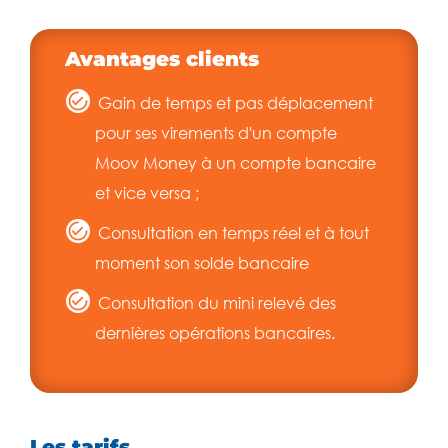
Avantages clients
Gain de temps et pas déplacement
pour ses virements d'un compte
Moov Money à un compte bancaire
et vice versa ;
Consultation en temps réel et à tout
moment son solde bancaire
Consultation du mini relevé des
dernières opérations bancaires.
Les tarifs