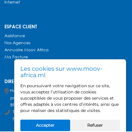
Internet
ESPACE CLIENT
Assistance
Nos Agences
Annuaire
Moov Africa
Ma Facture
Les cookies sur www.moov-
africa.ml
DIRECTION GÉNÉRALE MOOV AFRICA
En poursuivant votre navigation sur ce site,
Hamdallaye ACI 2000,
vous acceptez l’utilisation de cookies
près du Palais des Sports
susceptibles de vous proposer des services et
offres adaptés à vos centres d’intérêts, ainsi que
BP 740, Bamako - Mali
pour réaliser des statistiques de visites.
Tel : +223 20 21 52 80
Fax : +223 20 21 30 22
Accepter
Refuser