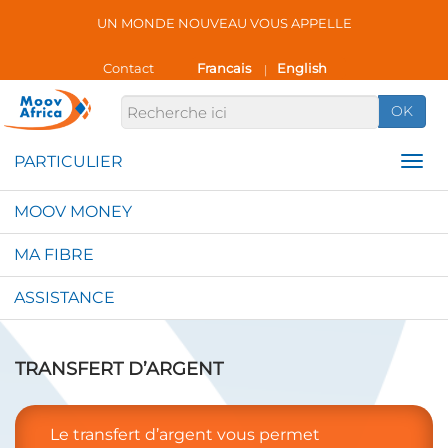
UN MONDE NOUVEAU VOUS APPELLE
Contact
Francais
English
|
OK
MOOV MONEY
MA FIBRE
ASSISTANCE
TRANSFERT D’ARGENT
Le transfert d’argent vous permet