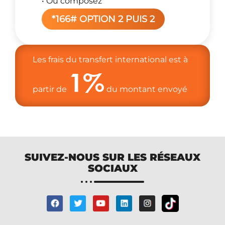
• Ou composez
*166# OPTION 2 PUIS 2
Les frais du transfert international est à
1%
partir de
du montant envoyé
SUIVEZ-NOUS SUR LES RÉSEAUX
SOCIAUX