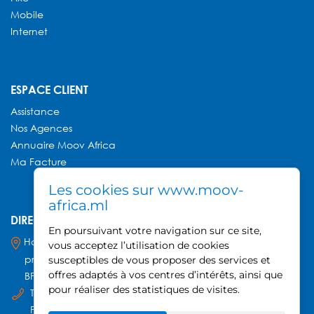
Mobile
Internet
ESPACE CLIENT
Assistance
Nos Agences
Annuaire
Moov Africa
Ma Facture
Les cookies sur www.moov-
africa.ml
DIRECTION GÉNÉRALE MOOV AFRICA
En poursuivant votre navigation sur ce site,
Hamdallaye ACI 2000,
vous acceptez l’utilisation de cookies
près du Palais des Sports
susceptibles de vous proposer des services et
offres adaptés à vos centres d’intérêts, ainsi que
BP 740, Bamako - Mali
pour réaliser des statistiques de visites.
Tel : +223 20 21 52 80
Fax : +223 20 21 30 22