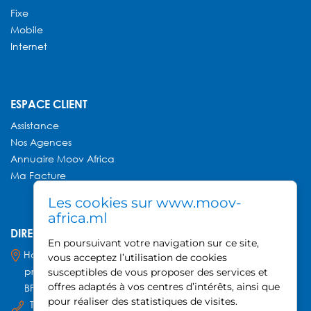
Fixe
Mobile
Internet
ESPACE CLIENT
Assistance
Nos Agences
Annuaire
Moov Africa
Ma Facture
Les cookies sur www.moov-
africa.ml
DIRECTION GÉNÉRALE MOOV AFRICA
En poursuivant votre navigation sur ce site,
Hamdallaye ACI 2000,
vous acceptez l’utilisation de cookies
près du Palais des Sports
susceptibles de vous proposer des services et
offres adaptés à vos centres d’intérêts, ainsi que
BP 740, Bamako - Mali
pour réaliser des statistiques de visites.
Tel : +223 20 21 52 80