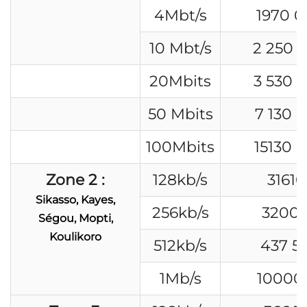
4Mbt/s
1970 
10 Mbt/s
2 250 
20Mbits
3 530 
50 Mbits
7 130 
100Mbits
15130 
Zone 2 :
128kb/s
31610
Sikasso, Kayes,
256kb/s
3200
Ségou, Mopti,
Koulikoro
512kb/s
437 5
1Mb/s
10000