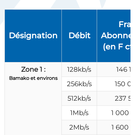
Frai
Désignation
Débit
Abonne
(en F cf
Zone 1 :
128kb/s
146 1
Bamako et environs
256kb/s
150 0
512kb/s
237 5
1Mb/s
1 000 
2Mb/s
1 600 