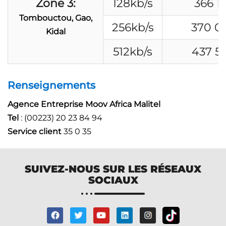
Zone 3:
128kb/s
366 1
Tombouctou, Gao,
256kb/s
370 0
Kidal
512kb/s
437 5
Renseignements
Agence Entreprise Moov Africa Malitel
Tel
: (00223) 20 23 84 94
Service client
35 0 35
SUIVEZ-NOUS SUR LES RÉSEAUX
SOCIAUX