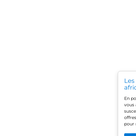
Les
afri
En po
vous 
susce
offre
pour r